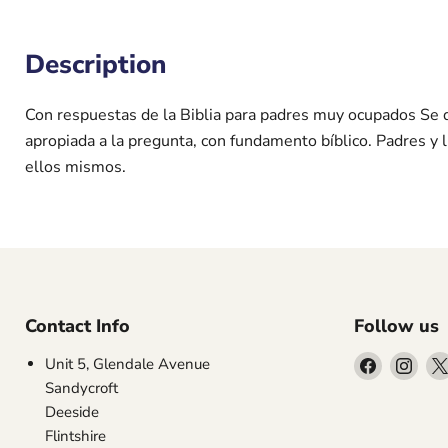
Description
Con respuestas de la Biblia para padres muy ocupados Se de
apropiada a la pregunta, con fundamento bíblico. Padres y 
ellos mismos.
Contact Info
Follow us
Find
Find
Unit 5, Glendale Avenue
us
us
Sandycroft
on
on
Deeside
Facebook
Inst
Flintshire