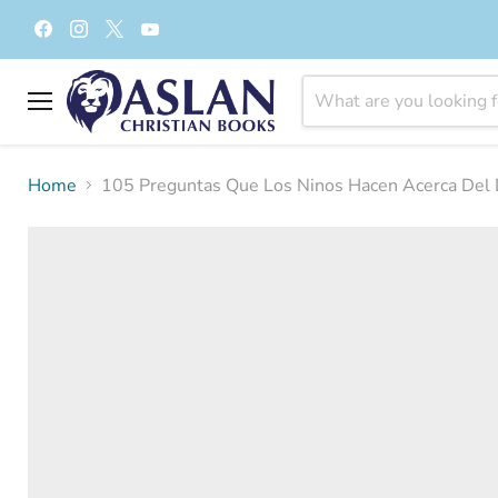
Find
Find
Find
Find
us
us
us
us
on
on
on
on
Facebook
Instagram
X
YouTube
Menu
Home
105 Preguntas Que Los Ninos Hacen Acerca Del 