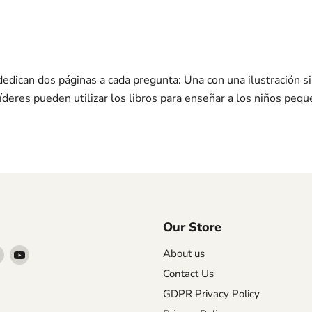
dican dos páginas a cada pregunta: Una con una ilustración sim
líderes pueden utilizar los libros para enseñar a los niños peq
Our Store
Find
Find
About us
us
us
Contact Us
on
on
GDPR Privacy Policy
agram
X
YouTube