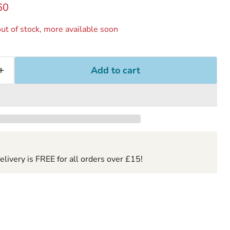
ice
ent price
60
ut of stock, more available soon
Add to cart
ivery is FREE for all orders over £15!