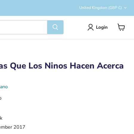
Country
United Kingdom
(GBP £)
Login
View
cart
as Que Los Ninos Hacen Acerca
pano
o
k
ember 2017