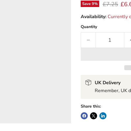
Original pr
Curr
£7.25
£6.
Save
9
%
Availability:
Currently o
Quantity
UK Delivery
Remember, UK del
Share this: