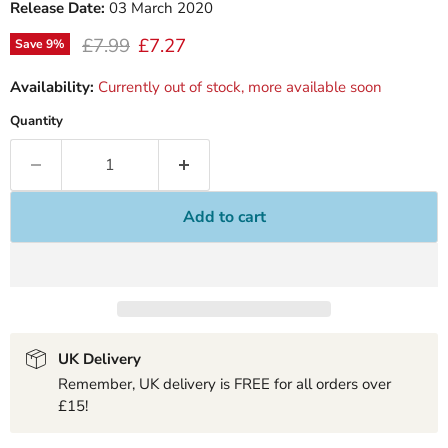
Release Date:
03 March 2020
Original price
Current price
£7.99
£7.27
Save
9
%
Availability:
Currently out of stock, more available soon
Quantity
Add to cart
UK Delivery
Remember, UK delivery is FREE for all orders over
£15!