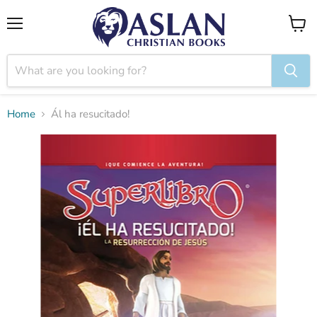
Menu
View
cart
Home
Ál ha resucitado!