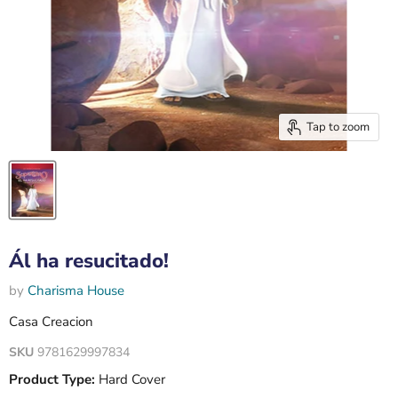
Tap to zoom
Ál ha resucitado!
by
Charisma House
Casa Creacion
SKU
9781629997834
Product Type:
Hard Cover