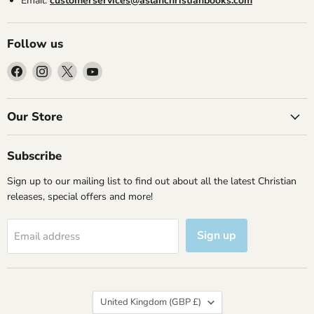
Email:
customerservices@aslanchristianbooks.com
Follow us
Find
Find
Find
Find
us
us
us
us
on
on
on
on
Facebook
Instagram
X
YouTube
Our Store
Subscribe
Sign up to our mailing list to find out about all the latest Christian
releases, special offers and more!
Sign up
Email address
Country
United Kingdom
(GBP £)