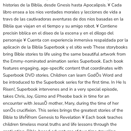
historias de la Biblia, desde Gnesis hasta Apocalipsis. ¥ Cada
libro ensea a los nios verdades morales y lecciones de vida a
travs de las cautivadoras aventuras de dos nios basadas en la
Biblia que viajan en el tiempo y su amigo robot. ¥ Contiene
precisin bblica en el diseo de la escena y en el dilogo del
personaje ¥ Cuenta con experiencia inmersiva respaldada por la
aplicacin de la Biblia Superbook y el sitio web These storybooks
bring Bible stories to life using the same beautiful artwork from
the Emmy-nominated animation series Superbook. Each book
features engaging, age-specific content that coordinates with
Superbook DVD stories. Children can learn GodÕs Word and
be introduced to the Superbook series for the first time. In He Is
Risen!, Superbook intervenes and in a very special episode,
takes Chris, Joy, Gizmo and Pheobe back in time for an
encounter with JesusÕ mother, Mary, during the time of her
sonÕs crucifixion. This series brings the greatest stories of the
Bible to lifeÑfrom Genesis to Revelation ¥ Each book teaches
children timeless moral truths and life lessons through the