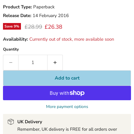
Product Type:
Paperback
Release Date:
14 February 2016
Original price
Current price
£28.99
£26.38
Save
9
%
Availability:
Currently out of stock, more available soon
Quantity
Add to cart
More payment options
UK Delivery
Remember, UK delivery is FREE for all orders over