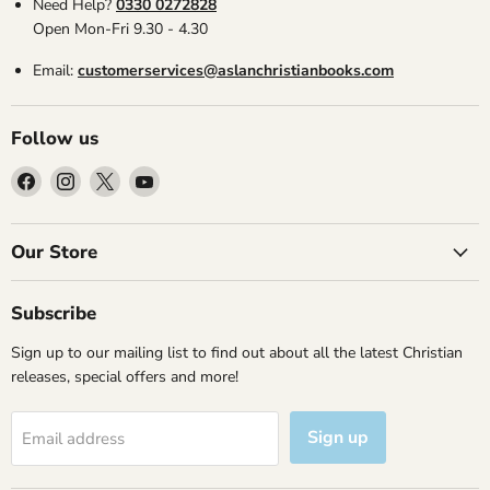
Need Help?
0330 0272828
Open Mon-Fri 9.30 - 4.30
Email:
customerservices@aslanchristianbooks.com
Follow us
Find
Find
Find
Find
us
us
us
us
on
on
on
on
Facebook
Instagram
X
YouTube
Our Store
Subscribe
Sign up to our mailing list to find out about all the latest Christian
releases, special offers and more!
Sign up
Email address